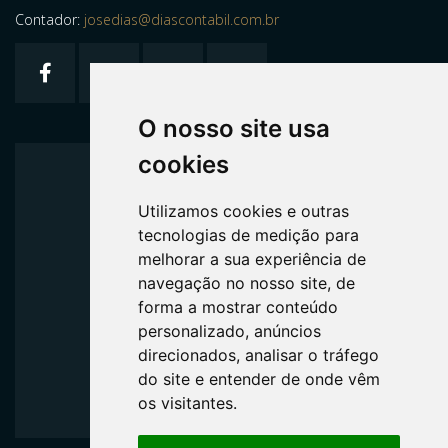
Contador:
josedias@diascontabil.com.br
O nosso site usa
cookies
Home
Utilizamos cookies e outras
Quem Somos
tecnologias de medição para
melhorar a sua experiência de
navegação no nosso site, de
Serviços
forma a mostrar conteúdo
personalizado, anúncios
Formulários
direcionados, analisar o tráfego
do site e entender de onde vêm
os visitantes.
Contato