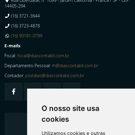
Rua Liberdade, nº 1099 - Jardim Califórnia - Franca / SP - CEP:
14405-294
(16) 3721-3644
(16) 3723-4878
(16) 99181-0799
E-mails
Fiscal:
fiscal@diascontabil.com.br
Departamento Pessoal:
rh@diascontabil.com.br
Contador:
josedias@diascontabil.com.br
O nosso site usa
cookies
Home
Utilizamos cookies e outras